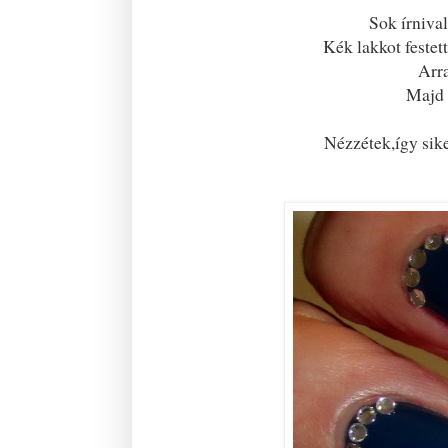
Sok írniva
Kék lakkot festet
Arra
Majd 
Nézzétek,így sike