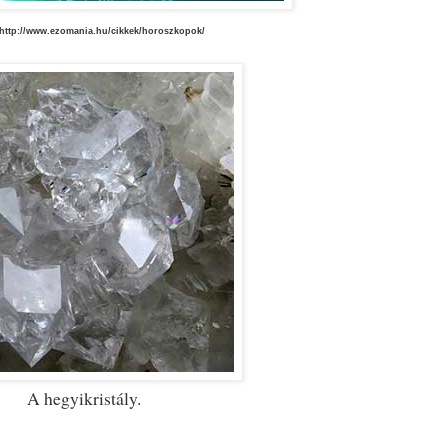
 http://www.ezomania.hu/cikkek/horoszkopok/
A hegyikristály.