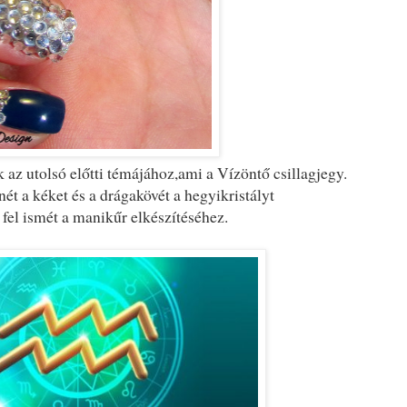
 az utolsó előtti témájához,ami a Vízöntő csillagjegy.
nét a kéket és a drágakövét a hegyikristályt
fel ismét a manikűr elkészítéséhez.