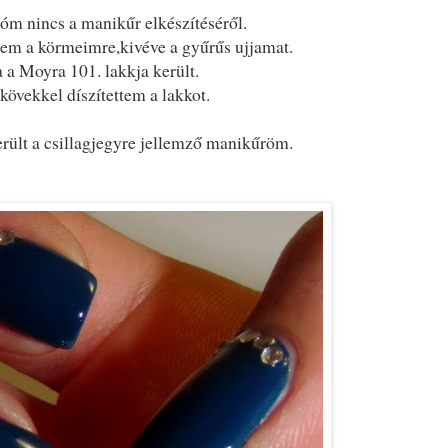
lóm nincs a manikűr elkészítéséről.
tem a körmeimre,kivéve a gyűrűs ujjamat.
 a Moyra 101. lakkja került.
kövekkel díszítettem a lakkot.
rült a csillagjegyre jellemző manikűröm.