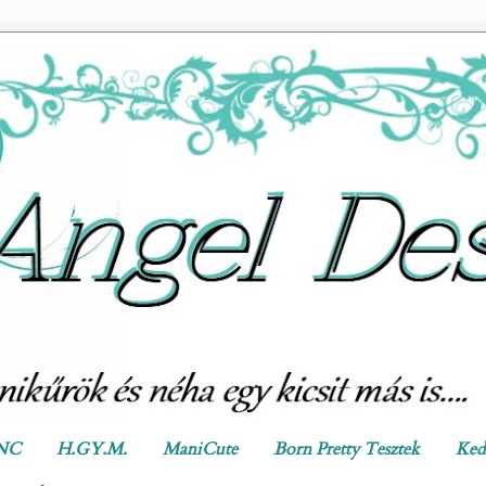
 NC
H.GY.M.
ManiCute
Born Pretty Tesztek
Ked