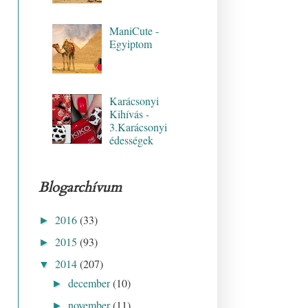
ManiCute -
Egyiptom
Karácsonyi
Kihívás -
3.Karácsonyi
édességek
Blogarchívum
2016
(33)
►
2015
(93)
►
2014
(207)
▼
december
(10)
►
november
(11)
►