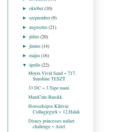
október
(10)
►
szeptember
(9)
►
augusztus
(21)
►
július
(20)
►
június
(14)
►
május
(16)
►
április
(22)
▼
Moyra Vivid Sand ~ 717.
Sunshine TESZT
33 DC ~ 3.Tape mani
ManiCute-Barokk
Horoszkópos Kihívás
Csillagjegyek ~ 12.Halak
Disney princesses nailart
challenge ~ Ariel